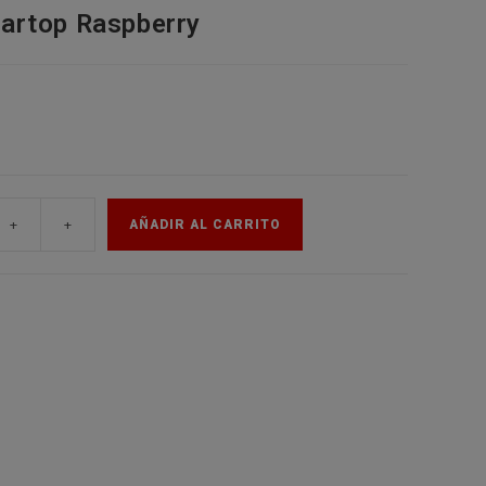
artop Raspberry
de
la
web
+
+
AÑADIR AL CARRITO