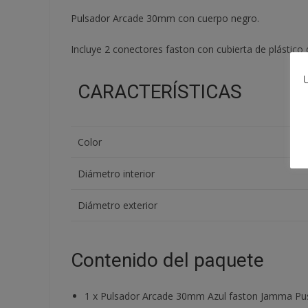
Pulsador Arcade 30mm con cuerpo negro.
Incluye 2 conectores faston con cubierta de plástico
U
CARACTERÍSTICAS
Color
Diámetro interior
Diámetro exterior
Contenido del paquete
1
x
Pulsador Arcade 30mm Azul faston Jamma Pus