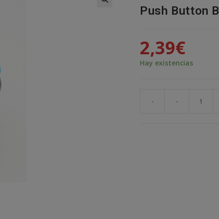
Push Button B
🔍
2,39
€
Hay existencias
-
-
Pulsador
Arcade
30mm
Azul
Faston
Jamma
Push
Button
Bartop
Raspberry