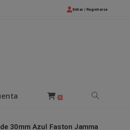
Entrar / Registrarse
uenta
Alternar
0
búsqueda
ade 30mm Azul Faston Jamma