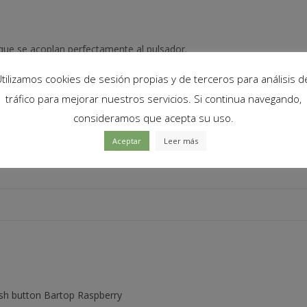
cantidad
 que se acoplan perfectamente al pulsador.
tilizamos cookies de sesión propias y de terceros para análisis d
tráfico para mejorar nuestros servicios. Si continua navegando,
consideramos que acepta su uso.
Aceptar
Leer más
h button Bartop Raspberry