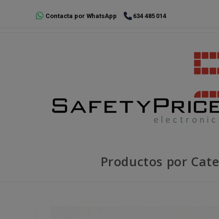
Ir
Contacta por WhatsApp
634 485 014
al
contenido
Productos por Cate