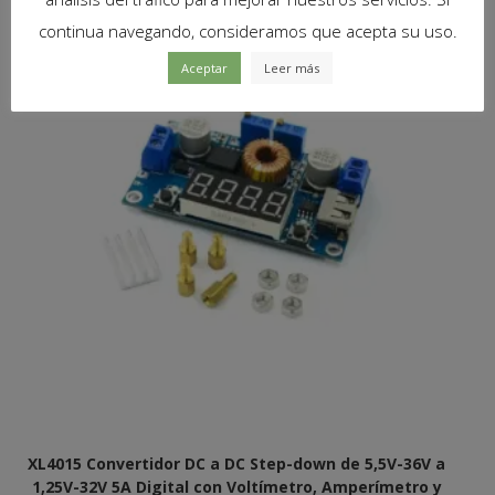
continua navegando, consideramos que acepta su uso.
Aceptar
Leer más
XL4015 Convertidor DC a DC Step-down de 5,5V-36V a
1,25V-32V 5A Digital con Voltímetro, Amperímetro y