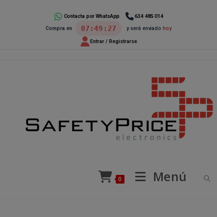
Ir
al
Contacta por WhatsApp
634 485 014
07:49:26
Compra en
y será enviado
hoy
contenido
Entrar / Registrarse
Menú
0