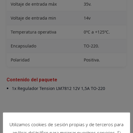
Voltaje de entrada máx
35v.
Voltaje de entrada min
14v
Temperatura operativa
0ºC a +125ºC.
Encapsulado
TO-220.
Polaridad
Positiva.
Contenido del paquete
1x Regulador Tension LM7812 12V 1,5A TO-220
Productos relacionados
Utilizamos cookies de sesión propias y de terceros para
análisis del tráfico para mejorar nuestros servicios. Si