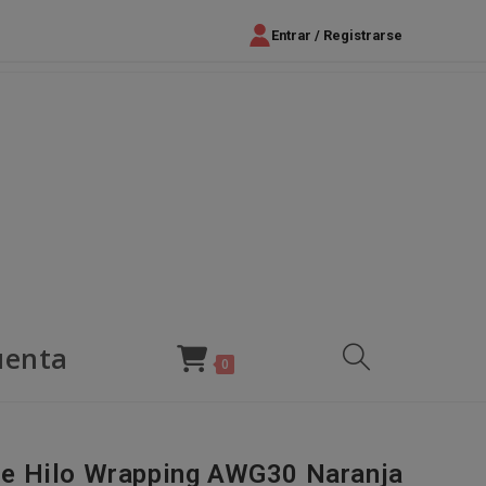
Entrar / Registrarse
uenta
Alternar
0
búsqueda
e Hilo Wrapping AWG30 Naranja