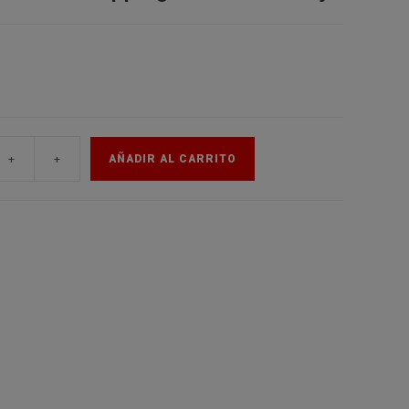
de
la
+
+
AÑADIR AL CARRITO
web