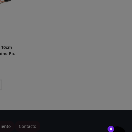
 10cm
ino Pic
cio
ual
9€.
iento
Contacto
0