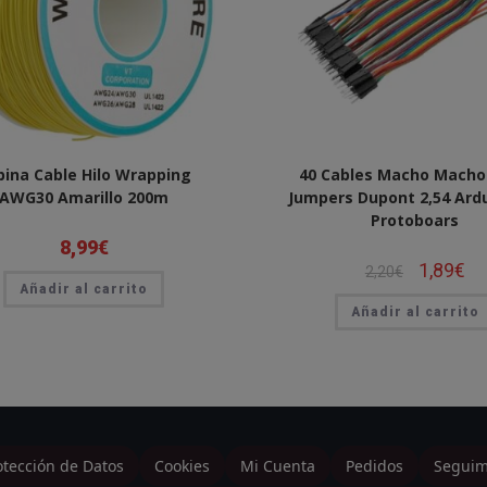
bina Cable Hilo Wrapping
40 Cables Macho Macho
AWG30 Amarillo 200m
Jumpers Dupont 2,54 Ardu
Protoboars
8,99
€
El
1,89
€
El
2,20
€
precio
pre
Añadir al carrito
original
act
Añadir al carrito
era:
es:
2,20€.
1,8
otección de Datos
Cookies
Mi Cuenta
Pedidos
Seguim