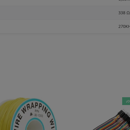
338 
270K
¡O