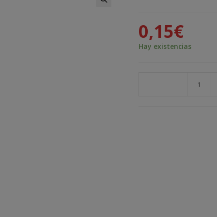
🔍
0,15
€
Hay existencias
-
-
1
METRO
Cable
Hilo
Wrapping
AWG30
Naranja
cantidad