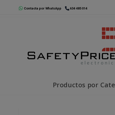
Ir
Contacta por WhatsApp
634 485 014
al
contenido
Productos por Cate