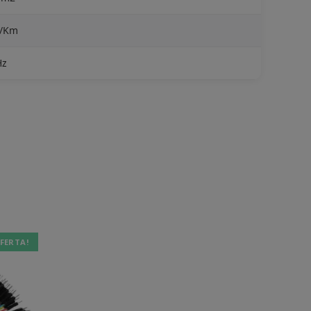
Ω/Km
Hz
FERTA!