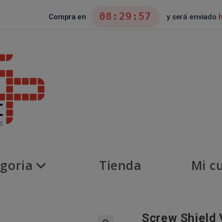
08:29:57
Compra en
y será enviado
goria
Tienda
Mi c
Screw Shield