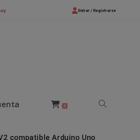
hoy
Entrar / Registrarse
uenta
Alternar
0
búsqueda
 V2 compatible Arduino Uno