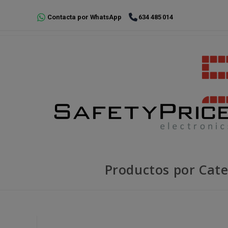
Ir
Contacta por WhatsApp
634 485 014
al
contenido
Productos por Cate