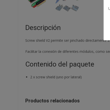
U
Descripción
Screw shield V2 permite ser pinchado directamente 
Facilitar la conexión de diferentes módulos, como s
Contenido del paquete
2
x
screw shield (uno por lateral)
Productos relacionados