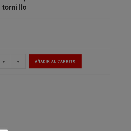
tornillo
de
la
web
+
+
AÑADIR AL CARRITO