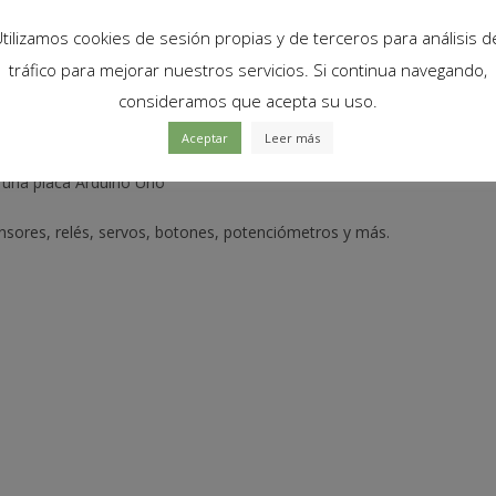
tilizamos cookies de sesión propias y de terceros para análisis d
tráfico para mejorar nuestros servicios. Si continua navegando,
consideramos que acepta su uso.
Aceptar
Leer más
a una placa Arduino Uno
ensores, relés, servos, botones, potenciómetros y más.