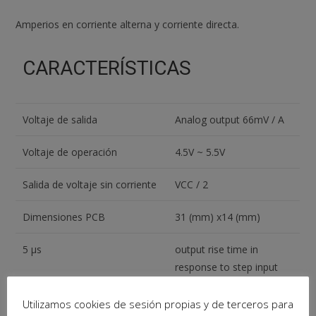
Amperios en corriente alterna y corriente directa.
CARACTERÍSTICAS
Voltaje de salida
Analog output 66mV / A
Voltaje de operación
4.5V ~ 5.5V
Salida de voltaje sin corriente
VCC / 2
Dimensiones PCB
31 (mm) x14 (mm)
5 µs
output rise time in
response to step input
current
Utilizamos cookies de sesión propias y de terceros para