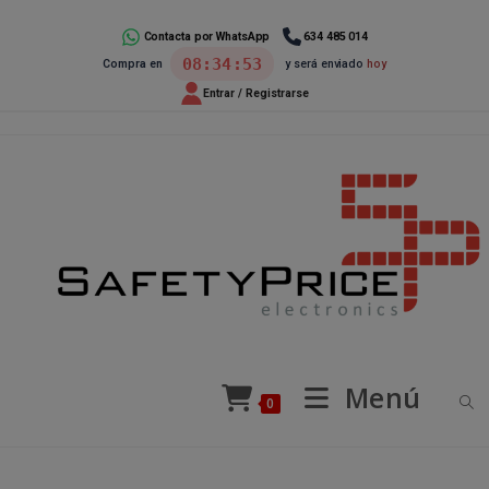
Ir
al
Contacta por WhatsApp
634 485 014
08:34:53
Compra en
y será enviado
hoy
contenido
Entrar / Registrarse
Menú
0