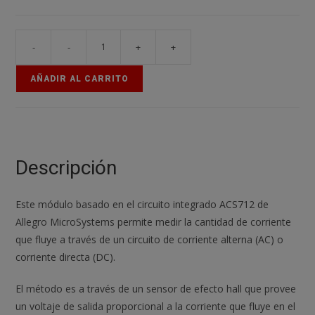
-
-
+
+
Sensor
de
AÑADIR AL CARRITO
Corriente
ACS712
5A
AC/DC
con
Descripción
Efecto
Hall
Este módulo basado en el circuito integrado ACS712 de
para
Allegro MicroSystems permite medir la cantidad de corriente
Arduino
que fluye a través de un circuito de corriente alterna (AC) o
cantidad
corriente directa (DC).
El método es a través de un sensor de efecto hall que provee
un voltaje de salida proporcional a la corriente que fluye en el