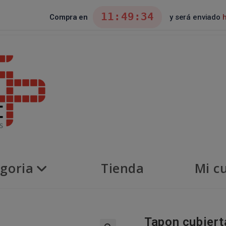
11:49:33
Compra en
y será enviado
goria
Tienda
Mi c
Tapon cubiert