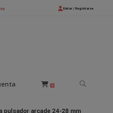
hoy
Entrar / Registrarse
uenta
Alternar
0
búsqueda
a pulsador arcade 24-28 mm