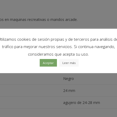
dos en maquinas recreativas o mandos arcade.
 es ideal para agujeros de 24 a 28mm.
tilizamos cookies de sesión propias y de terceros para análisis d
tráfico para mejorar nuestros servicios. Si continua navegando,
consideramos que acepta su uso.
Aceptar
Leer más
Plastico
Negro
24 mm
agujero de 24-28 mm