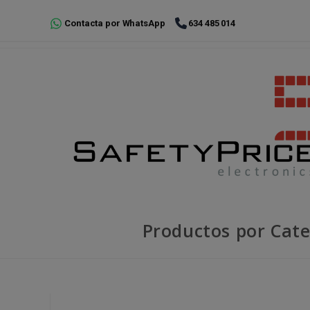
Ir
Contacta por WhatsApp
634 485 014
al
contenido
Productos por Cate