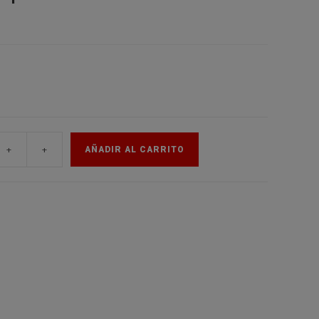
de
la
web
+
+
AÑADIR AL CARRITO