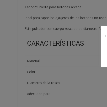
Tapon/cubierta para botones arcade.
Ideal para tapar los agujeros de los botones no usa
Este pulsador con cuerpo roscado de diametro 28mm
U
CARACTERÍSTICAS
Material
Color
Diametro de la rosca
Adecuado para