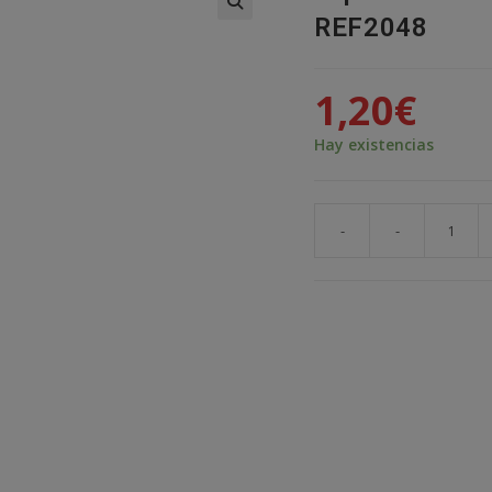
REF2048
🔍
1,20
€
Hay existencias
-
-
Tapon
cubierta
pulsador
arcade
24-
28
mm
REF2048
cantidad