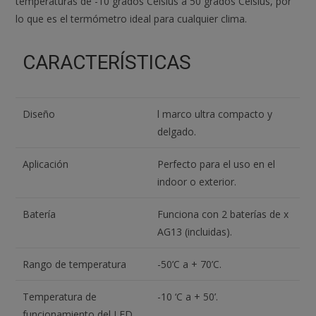
temperaturas de -10 grados Celsius a 50 grados Celsius, por
lo que es el termómetro ideal para cualquier clima.
CARACTERÍSTICAS
Diseño
l marco ultra compacto y
delgado.
Aplicación
Perfecto para el uso en el
indoor o exterior.
Batería
Funciona con 2 baterías de x
AG13 (incluidas).
Rango de temperatura
-50’C a + 70’C.
Temperatura de
-10 ‘C a + 50’.
funcionamiento del LED