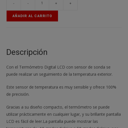
-
-
+
+
Termometro
digital
AÑADIR AL CARRITO
sonda
1m
externa
temperatura
lcd
Descripción
acuario
congelador
Con el Termómetro Digital LCD con sensor de sonda se
Negro
puede realizar un seguimiento de la temperatura exterior.
cantidad
Este sensor de temperatura es muy sensible y ofrece 100%
de precisión.
Gracias a su diseño compacto, el termómetro se puede
utilizar prácticamente en cualquier lugar, y su brillante pantalla
LCD es fácil de leer.La pantalla puede mostrar las