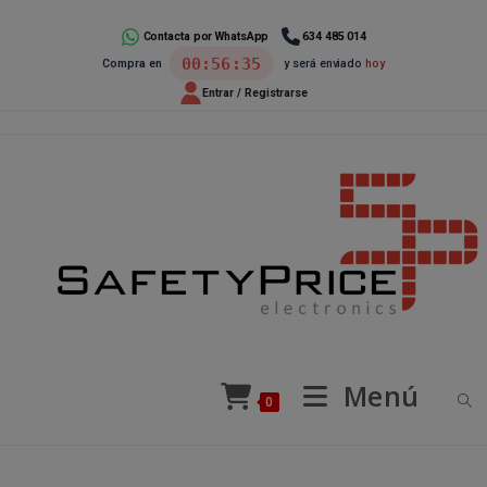
Ir
al
Contacta por WhatsApp
634 485 014
00:56:34
Compra en
y será enviado
hoy
contenido
Entrar / Registrarse
Menú
0