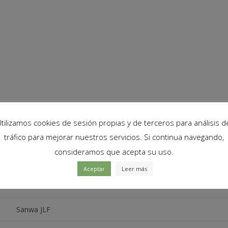
tilizamos cookies de sesión propias y de terceros para análisis d
la o bate de tu joystick Sanwa JLF y cambia la arandela de serie por l
tráfico para mejorar nuestros servicios. Si continua navegando,
consideramos que acepta su uso.
Aceptar
Leer más
Sanwa JLF