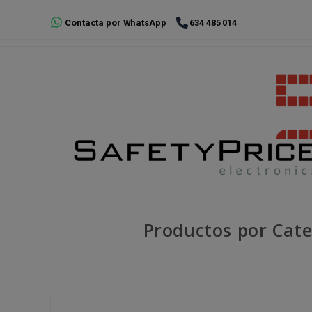
Ir
Contacta por WhatsApp
634 485 014
al
contenido
Productos por Cate