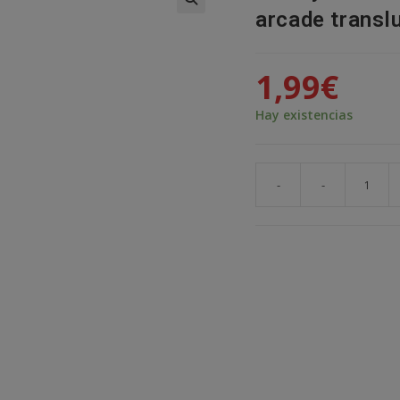
arcade transl
🔍
1,99
€
Hay existencias
-
-
Tubo
y
arandela
protector
palanca
joystick
arcade
translucida
Azul
cantidad