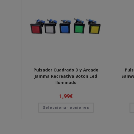
Pulsador Cuadrado Diy Arcade
Puls
Jamma Recreativa Boton Led
Sanwa
Iluminado
1,99
€
Este
Seleccionar opciones
producto
tiene
múltiples
variantes.
Las
opciones
se