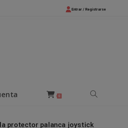
Entrar / Registrarse
uenta
Alternar
0
búsqueda
la protector palanca joystick