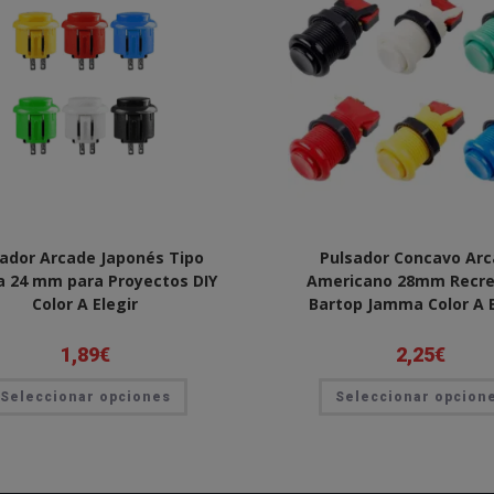
ador Arcade Japonés Tipo
Pulsador Concavo Ar
 24 mm para Proyectos DIY
Americano 28mm Recre
Color A Elegir
Bartop Jamma Color A E
1,89
€
2,25
€
Este
Seleccionar opciones
producto
Seleccionar opcion
tiene
múltiples
variantes.
Las
opciones
se