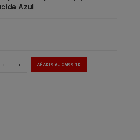
ucida Azul
de
la
web
+
+
AÑADIR AL CARRITO