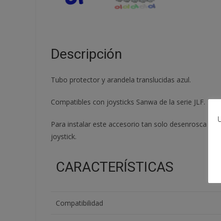
Descripción
Tubo protector y arandela translucidas azul.
Compatibles con joysticks Sanwa de la serie JLF.
U
Para instalar este accesorio tan solo desenrosca la bo
joystick.
CARACTERÍSTICAS
Compatibilidad