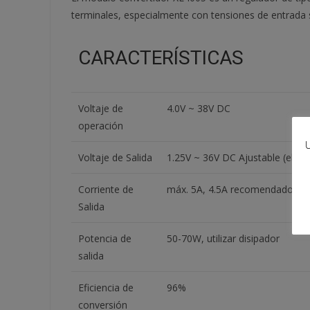
terminales, especialmente con tensiones de entrada 
CARACTERÍSTICAS
Voltaje de
4.0V ~ 38V DC
operación
U
Voltaje de Salida
1.25V ~ 36V DC Ajustable (el vo
Corriente de
máx. 5A, 4.5A recomendado (usa
Salida
Potencia de
50-70W, utilizar disipador
salida
Eficiencia de
96%
conversión