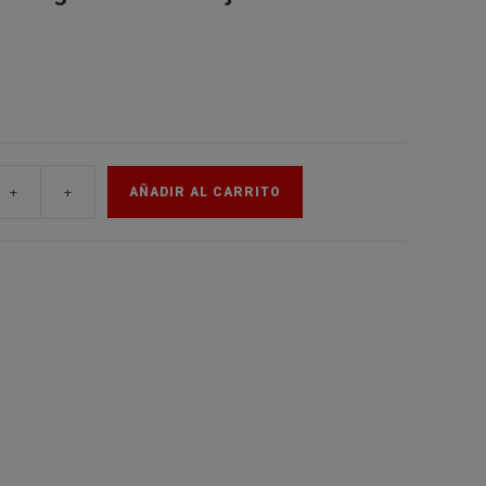
de
la
+
+
AÑADIR AL CARRITO
web