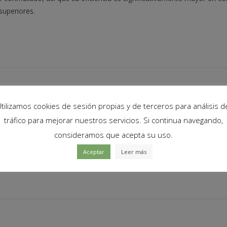
superiores.
tilizamos cookies de sesión propias y de terceros para análisis d
ltaje de entrada debe tener al menos 1.5V más que la salida).
tráfico para mejorar nuestros servicios. Si continua navegando,
consideramos que acepta su uso.
r disipador para corrientes mayores a 2.5A).
Aceptar
Leer más