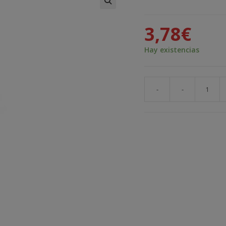
🔍
3,78
€
Hay existencias
-
-
Xl4005
Modulo
Regulador
De
Bajada
Dc-
dc
cantidad