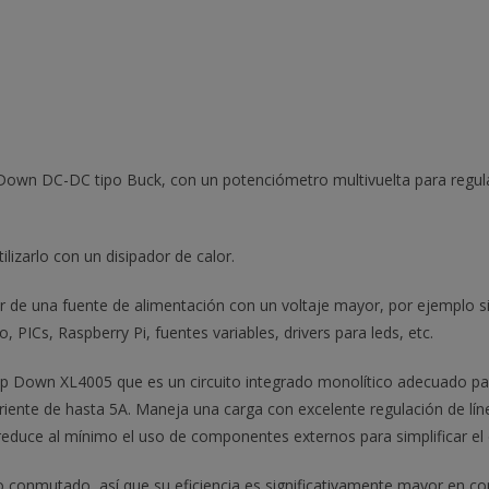
-Down DC-DC tipo Buck, con un potenciómetro multivuelta para regul
lizarlo con un disipador de calor.
tir de una fuente de alimentación con un voltaje mayor, por ejemplo s
, PICs, Raspberry Pi, fuentes variables, drivers para leds, etc.
 Down XL4005 que es un circuito integrado monolítico adecuado para
iente de hasta 5A. Maneja una carga con excelente regulación de línea
o reduce al mínimo el uso de componentes externos para simplificar el
 conmutado, así que su eficiencia es significativamente mayor en co