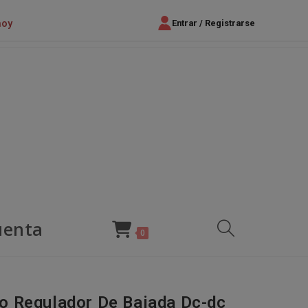
hoy
Entrar / Registrarse
uenta
Alternar
0
búsqueda
o Regulador De Bajada Dc-dc