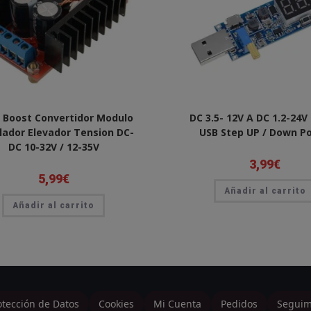
 Boost Convertidor Modulo
DC 3.5- 12V A DC 1.2-24V
lador Elevador Tension DC-
USB Step UP / Down P
DC 10-32V / 12-35V
3,99
€
5,99
€
Añadir al carrito
Añadir al carrito
otección de Datos
Cookies
Mi Cuenta
Pedidos
Seguim