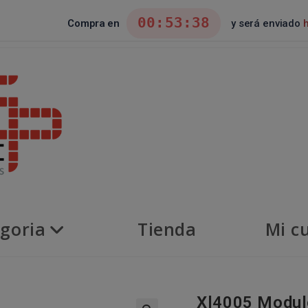
00:53:37
Compra en
y será enviado
goria
Tienda
Mi c
Xl4005 Modul