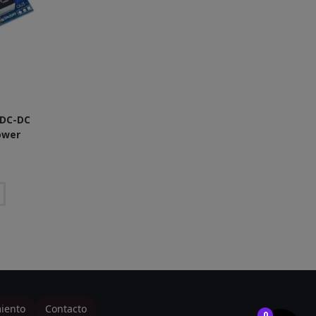
 DC-DC
ower
iento
Contacto
0