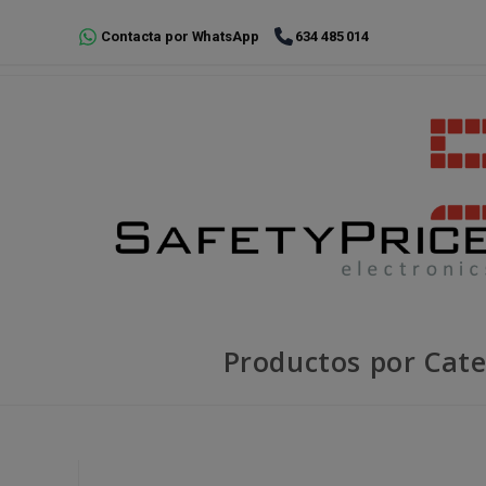
Ir
Contacta por WhatsApp
634 485 014
al
contenido
Productos por Cate