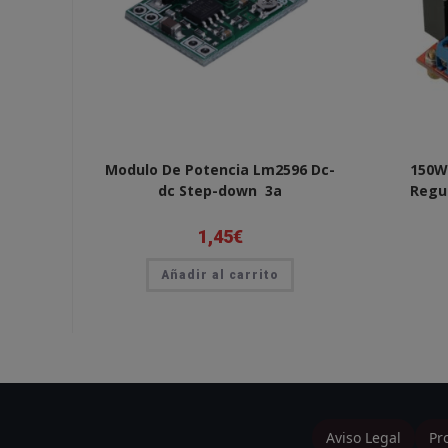
Modulo De Potencia Lm2596 Dc-
150W
dc Step-down 3a
Regu
1,45
€
Añadir al carrito
Aviso Legal
Pr