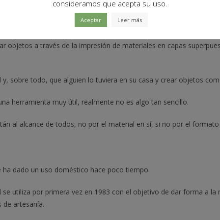
consideramos que acepta su uso.
Aceptar
Leer más
 objetos a través de la impresión de materiales en capas superpuest
 y, sobre todo, que alguien lo tuviera en su casa y crear objetos c
na herramienta muy útil, realmente no es algo tan sencillo.
án al alcance de todos, no por el material en sí, si no por el formato 
le ha dado un uso doméstico hace poco tiempo.
se utiliza por primera vez en 1983 con el objetivo de dar forma a la 
 de artesanía.