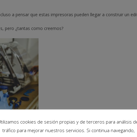
cluso a pensar que estas impresoras pueden llegar a construir un edif
sas, pero ¿tantas como creemos?
tilizamos cookies de sesión propias y de terceros para análisis d
tráfico para mejorar nuestros servicios. Si continua navegando,