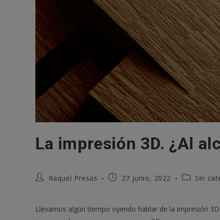
La impresión 3D. ¿Al al
Autor
Publicación
Categoría
Raquel Presas
27 junio, 2022
Sin cat
de
de
de
la
la
la
entrada:
entrada:
entrada:
Llevamos algún tiempo oyendo hablar de la impresión 3D 