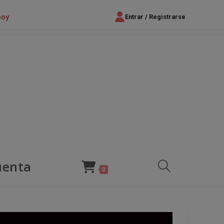
hoy
Entrar / Registrarse
uenta
Alternar
0
búsqueda