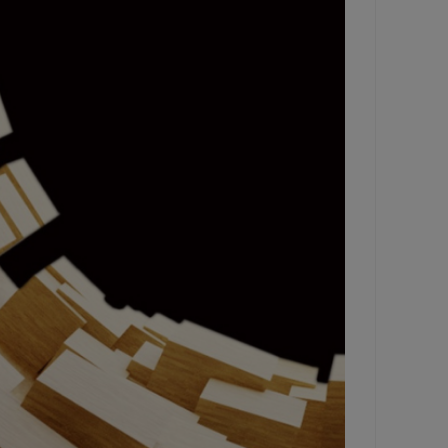
de
la
web