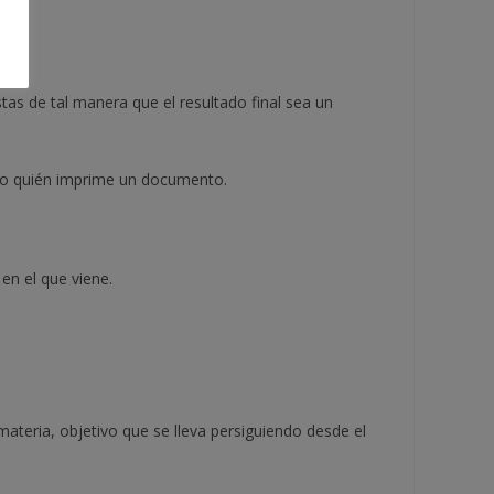
as de tal manera que el resultado final sea un
omo quién imprime un documento.
en el que viene.
materia, objetivo que se lleva persiguiendo desde el