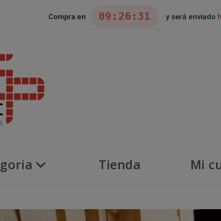
09:26:29
Compra en
y será enviado
goria
Tienda
Mi c