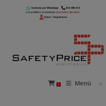
Ir
al
Contacta por WhatsApp
634 485 014
Los pedidos se enviarán
el próximo día hábil
contenido
Entrar / Registrarse
Menú
0