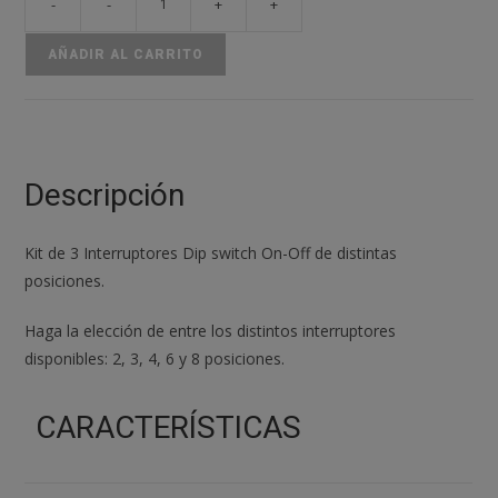
-
-
+
+
3x
Interruptor
AÑADIR AL CARRITO
Dip
Switch
On-
off
Varias
Descripción
Posiciones
A
Kit de 3 Interruptores Dip switch On-Off de distintas
Elegir
posiciones.
cantidad
Haga la elección de entre los distintos interruptores
disponibles: 2, 3, 4, 6 y 8 posiciones.
CARACTERÍSTICAS