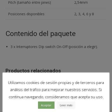
Pitch (tamaño entre pines)
2,54mm
Posiciones disponibles
2, 3, 4, 6 y 8
Contenido del paquete
3
x
Interruptores DIp switch On-Off (posición a elegir).
Productos relacionados
Utilizamos cookies de sesión propias y de terceros para
análisis del tráfico para mejorar nuestros servicios. Si
continua navegando, consideramos que acepta su uso.
Aceptar
Leer más