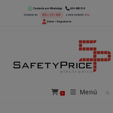
Ir
al
Contacta por WhatsApp
634 485 014
08:19:00
Compra en
y será enviado
hoy
contenido
Entrar / Registrarse
Menú
0