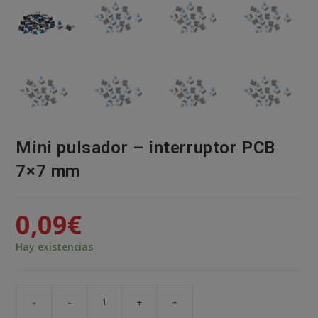
Mini pulsador – interruptor PCB
7×7 mm
0,09
€
Hay existencias
-
-
+
+
Mini