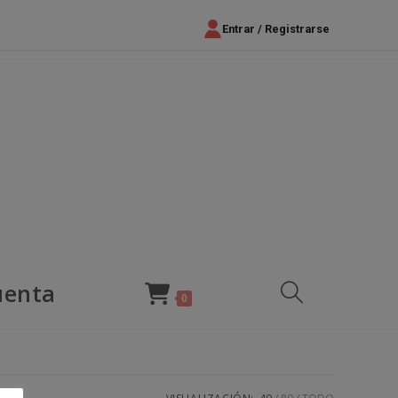
Entrar / Registrarse
uenta
Alternar
0
búsqueda