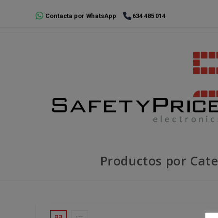
Ir
Contacta por WhatsApp
634 485 014
al
contenido
Productos por Cate