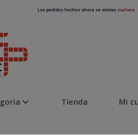
Los pedidos hechos ahora se envían
mañana
goria
Tienda
Mi c