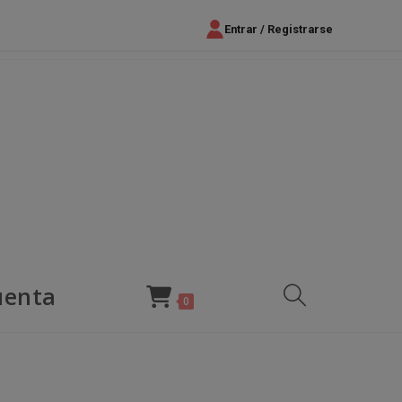
Entrar / Registrarse
uenta
Alternar
0
búsqueda