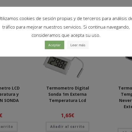
tilizamos cookies de sesión propias y de terceros para análisis d
tráfico para mejorar nuestros servicios. Si continua navegando,
consideramos que acepta su uso.
Aceptar
Leer más
etro LCD
Termometro Digital
Termo
eratura y
Sonda 1m Externa
Temp
N SONDA
Temperatura Lcd
Never
Ext
€
1,65
€
carrito
Añadir al carrito