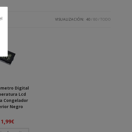
de
el
VISUALIZACIÓN:
40
80
TODO
la
web
metro Digital
eratura Lcd
a Congelador
erior Negro
1,99
€