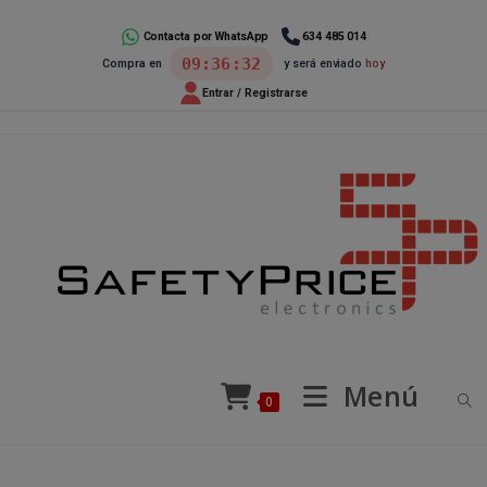
Ir
al
Contacta por WhatsApp
634 485 014
09:36:32
Compra en
y será enviado
hoy
contenido
Entrar / Registrarse
Menú
0