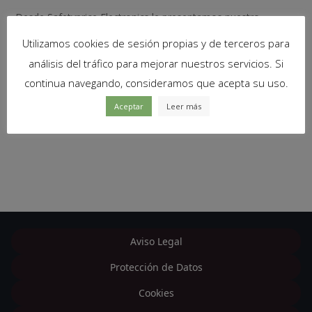
Desde Safetyprice Electronics le presentamos nuestro
catálogo de Fundas para Iphone.
Utilizamos cookies de sesión propias y de terceros para
análisis del tráfico para mejorar nuestros servicios. Si
continua navegando, consideramos que acepta su uso.
NO SE HAN ENCONTRADO PRODUCTOS QUE COINCIDAN
Aceptar
Leer más
CON TU SELECCIÓN.
Aviso Legal
Protección de Datos
Cookies