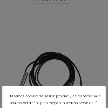
Utilizamos cookies de sesión propias y de terceros para
análisis del tráfico para mejorar nuestros servicios. Si
SENSOR DE TEMPERATURA SONDA NTC 10 K 1% 3950