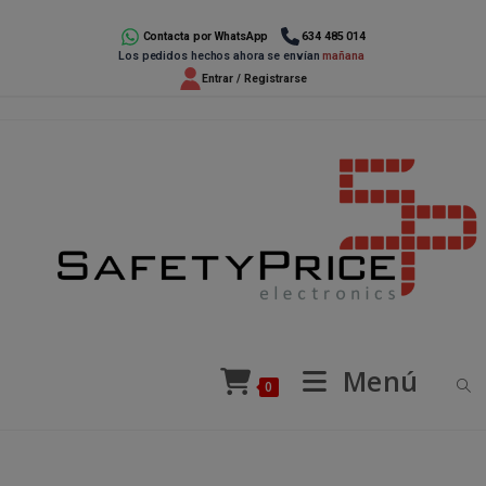
Ir
al
Contacta por WhatsApp
634 485 014
Los pedidos hechos ahora se envían
mañana
contenido
Entrar / Registrarse
Menú
0