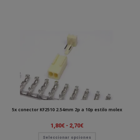
5x conector KF2510 2.54mm 2p a 10p estilo molex
1,80
€
-
2,70
€
Rango
de
precios:
Este
Seleccionar opciones
desde
producto