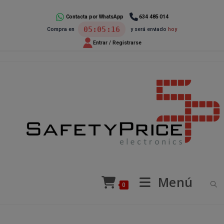
Ir
al
Contacta por WhatsApp
634 485 014
05:05:15
Compra en
y será enviado
hoy
contenido
Entrar / Registrarse
Menú
0