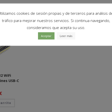
tilizamos cookies de sesión propias y de terceros para análisis d
tráfico para mejorar nuestros servicios. Si continua navegando,
consideramos que acepta su uso.
Aceptar
Leer más
32 WiFi
Pines USB-C
€
carrito