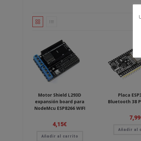
U
Motor Shield L293D
Placa ESP
expansión board para
Bluetooth 38 
NodeMcu ESP8266 WIFI
7,99
4,15
€
Añadir al 
Añadir al carrito