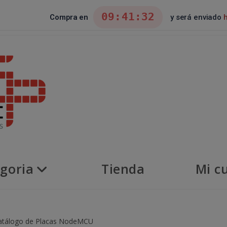
09:41:31
Compra en
y será enviado
goria
Tienda
Mi c
 catálogo de Placas NodeMCU