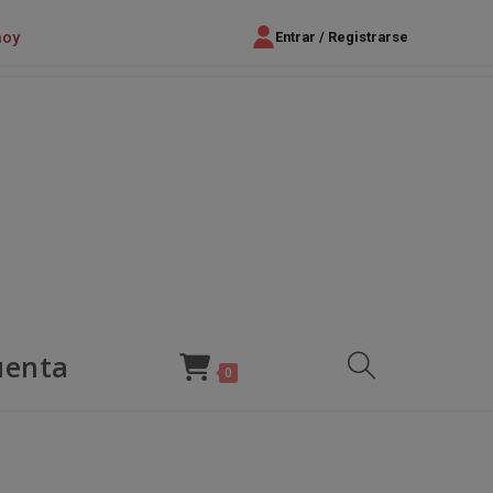
hoy
Entrar / Registrarse
uenta
Alternar
0
búsqueda