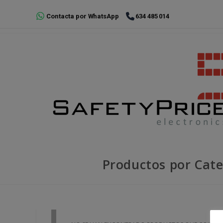
Ir
Contacta por WhatsApp
634 485 014
al
contenido
Productos por Cate