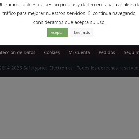
AN CON TU SELECCIÓN.
tilizamos cookies de sesión propias y de terceros para análisis d
tráfico para mejorar nuestros servicios. Si continua navegando,
consideramos que acepta su uso.
Aceptar
Leer más
otección de Datos
Cookies
Mi Cuenta
Pedidos
Seguim
2014-2026 Safetyprice Electronics · Todos los derechos reservad