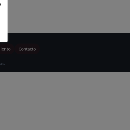
el
de
la
iento
Contacto
web
os.