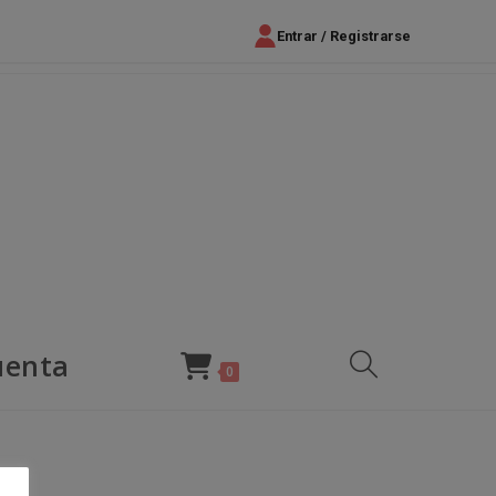
Entrar / Registrarse
uenta
Alternar
0
búsqueda