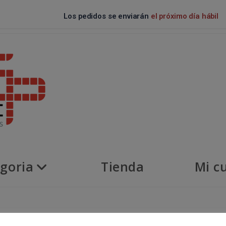
Los pedidos se enviarán
el próximo día hábil
goria
Tienda
Mi c