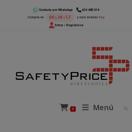
Ir
al
Contacta por WhatsApp
634 485 014
08:20:57
Compra en
y será enviado
hoy
contenido
Entrar / Registrarse
Menú
0