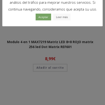
análisis del tráfico para mejorar nuestros servicios. Si
continua navegando, consideramos que acepta su uso.
Aceptar
Leer más
Modulo 4 en 1 MAX7219 Matriz LED 8×8 ROJO matrix
256 led Dot Matrix REF601
8,99
€
Añadir al carrito