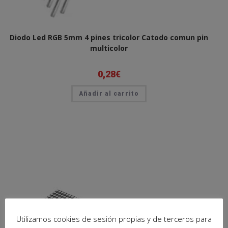
Diodo Led RGB 5mm 4 pines tricolor Catodo comun pin
multicolor
0,28
€
Añadir al carrito
Utilizamos cookies de sesión propias y de terceros para