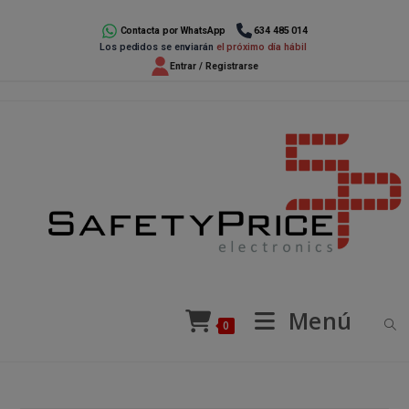
Ir
al
Contacta por WhatsApp
634 485 014
Los pedidos se enviarán
el próximo día hábil
contenido
Entrar / Registrarse
Menú
0