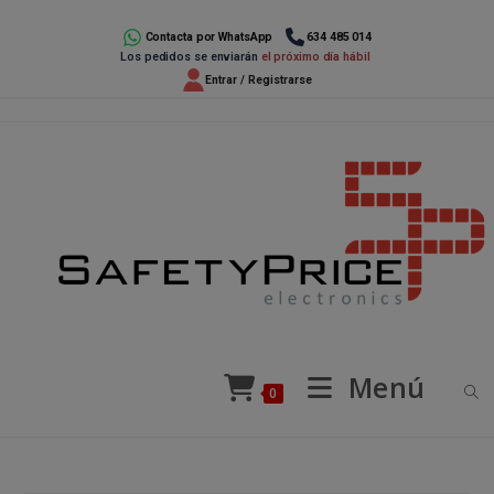
Ir
al
Contacta por WhatsApp
634 485 014
Los pedidos se enviarán
el próximo día hábil
contenido
Entrar / Registrarse
Menú
0