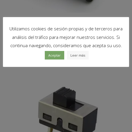
5x Mini interruptor deslizante On Off empotrable
Utilizamos cookies de sesión propias y de terceros para
2,19
€
análisis del tráfico para mejorar nuestros servicios. Si
continua navegando, consideramos que acepta su uso.
Añadir al carrito
Aceptar
Leer más