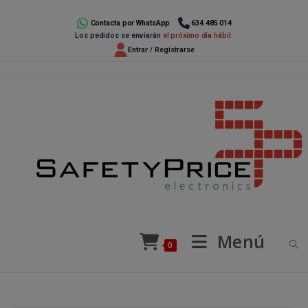
Ir
al
Contacta por WhatsApp
634 485 014
Los pedidos se enviarán
el próximo día hábil
contenido
Entrar / Registrarse
Menú
0