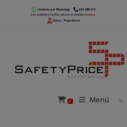
Ir
al
Contacta por WhatsApp
634 485 014
Los pedidos hechos ahora se envían
mañana
contenido
Entrar / Registrarse
Menú
0