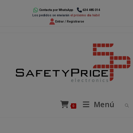
Ir
al
Contacta por WhatsApp
634 485 014
Los pedidos se enviarán
el próximo día hábil
contenido
Entrar / Registrarse
Menú
0