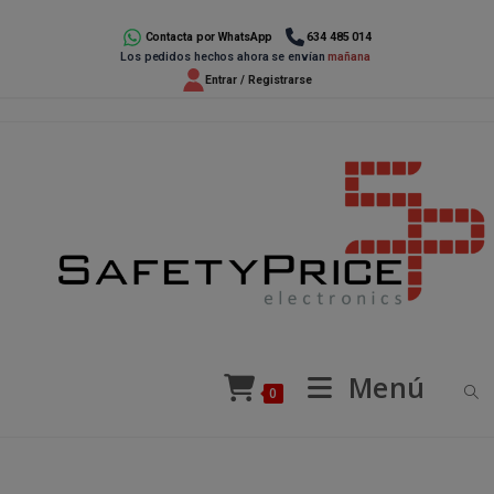
Ir
al
Contacta por WhatsApp
634 485 014
Los pedidos hechos ahora se envían
mañana
contenido
Entrar / Registrarse
Menú
0