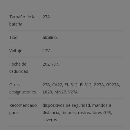
Tamaño de la
27A
batería
Tipo
alcalino.
Voltaje
12V
Fecha de
2021/07.
caducidad
Otras
27A, CA22, EL-812, EL812, G27A, GP27A,
designaciones
L828, MN27, V27A.
Recomendado
dispositivos de seguridad, mandos a
para
distancia, timbres, rastreadores GPS,
llaveros.