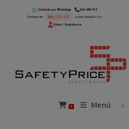
Ir
al
Contacta por WhatsApp
634 485 014
06:33:16
Compra en
y será enviado
hoy
contenido
Entrar / Registrarse
Menú
0