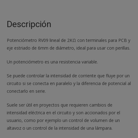
RV09
2K
ohm
Descripción
lineal
0,05w
Potenciómetro RV09 lineal de 2KΩ con terminales para PCB y
resistencia
eje estriado de 6mm de diámetro, ideal para usar con perillas.
ajustable
cantidad
Un potenciómetro es una resistencia variable.
Se puede controlar la intensidad de corriente que fluye por un
circuito si se conecta en paralelo y la diferencia de potencial al
conectarlo en serie.
Suele ser útil en proyectos que requieren cambios de
intensidad eléctrica en el circuito y son accionados por el
usuario, como por ejemplo un control de volumen de un
altavoz o un control de la intensidad de una lámpara.