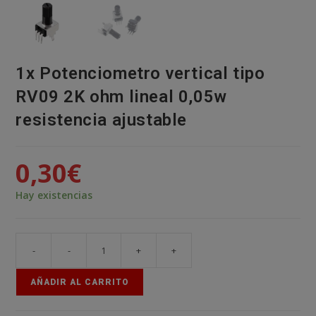
1x Potenciometro vertical tipo
RV09 2K ohm lineal 0,05w
resistencia ajustable
0,30
€
Hay existencias
-
-
+
+
1x
Potenciometro
AÑADIR AL CARRITO
vertical
tipo