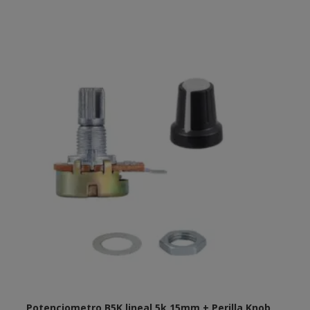
Potenciometro B5K lineal 5k 15mm + Perilla Knob