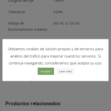
Longitud del eje
13mm.
Tolerancia
±20%.
Voltaje de
50v AC o 12v DC.
funcionamiento máximo
Cantidad
1 Unidad
Utilizamos cookies de sesión propias y de terceros para
análisis del tráfico para mejorar nuestros servicios. Si
Contenido del paquete
continua navegando, consideramos que acepta su uso.
Aceptar
Leer más
1
x
Potenciometro vertical tipo RV09 2K ohm lineal 0,05w
resistencia ajustable
Productos relacionados