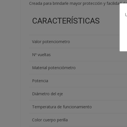
Creada para brindarle mayor protección y facilidad de
U
CARACTERÍSTICAS
Valor potenciometro
Nº vueltas
Material potenciómetro
Potencia
Diámetro del eje
Temperatura de funcionamiento
Color cuerpo perilla