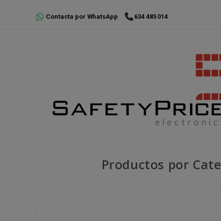
Ir
Contacta por WhatsApp
634 485 014
al
contenido
Productos por Cate