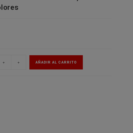
olores
de
la
web
+
+
AÑADIR AL CARRITO