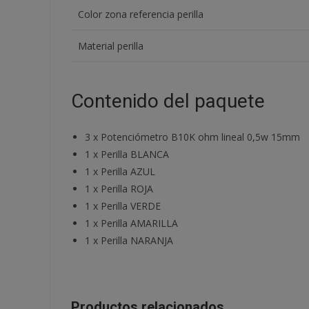
Color zona referencia perilla
Material perilla
Contenido del paquete
3
x
Potenciómetro B10K ohm lineal 0,5w 15mm
1
x
Perilla BLANCA
1
x
Perilla AZUL
1
x
Perilla ROJA
1
x
Perilla VERDE
1
x
Perilla AMARILLA
1
x
Perilla NARANJA
Productos relacionados