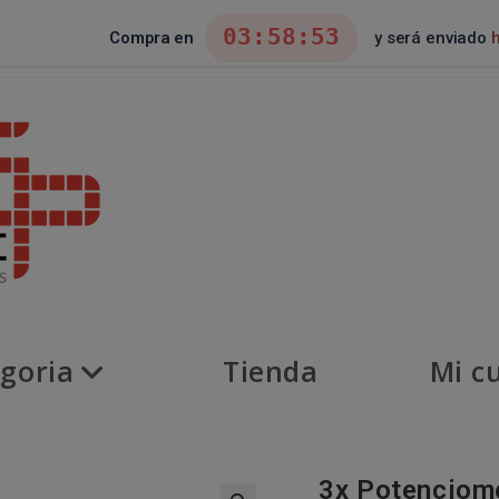
03:58:53
Compra en
y será enviado
goria
Tienda
Mi c
3x Potenciom