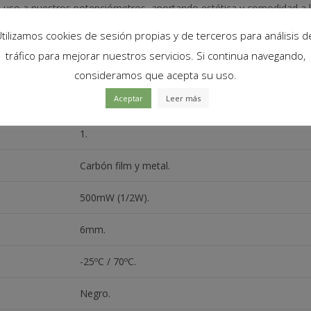
 uso a nuestros potenciómetros, aportando estética y comodidad a la h
tilizamos cookies de sesión propias y de terceros para análisis d
tráfico para mejorar nuestros servicios. Si continua navegando,
consideramos que acepta su uso.
Aceptar
Leer más
B10K ohm.
1.
Carbón film y metal.
500mW (1/2W).
6mm.
-25ºC / 70ºC.
Negro.