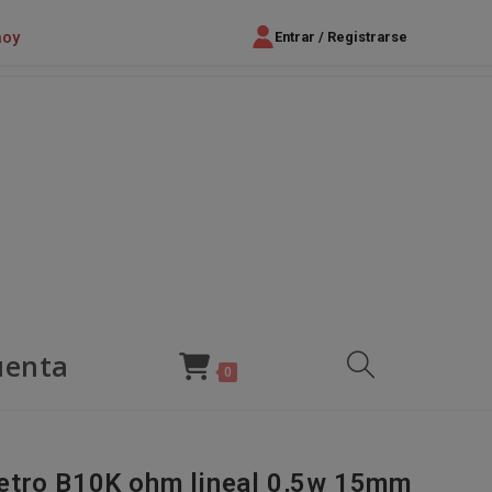
hoy
Entrar / Registrarse
uenta
Alternar
0
búsqueda
etro B10K ohm lineal 0,5w 15mm