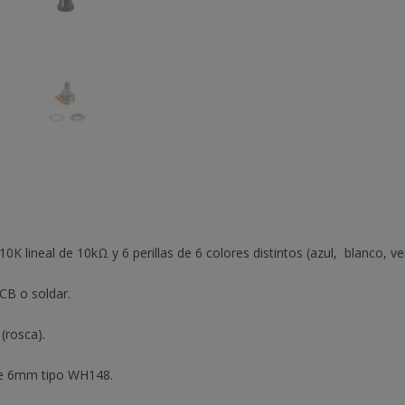
colores
cantidad
ineal de 10kΩ y 6 perillas de 6 colores distintos (azul, blanco, verd
CB o soldar.
(rosca).
 de 6mm tipo WH148.