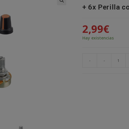
+ 6x Perilla c
🔍
2,99
€
Hay existencias
-
-
3x
Potenciometro
B10K
ohm
lineal
0,5w
15mm
+
6x
Perilla