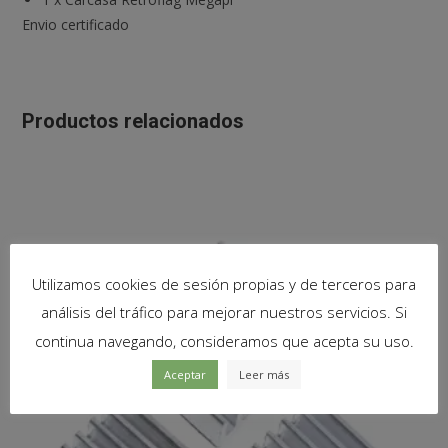
Envio certificado
Productos relacionados
Utilizamos cookies de sesión propias y de terceros para
análisis del tráfico para mejorar nuestros servicios. Si
continua navegando, consideramos que acepta su uso.
Aceptar
Leer más