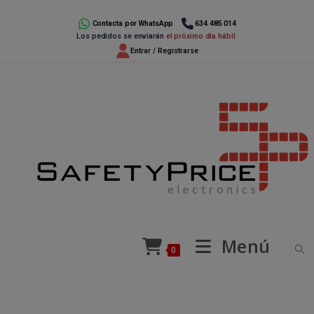
Ir
al
Contacta por WhatsApp
634 485 014
Los pedidos se enviarán
el próximo día hábil
contenido
Entrar / Registrarse
Menú
0