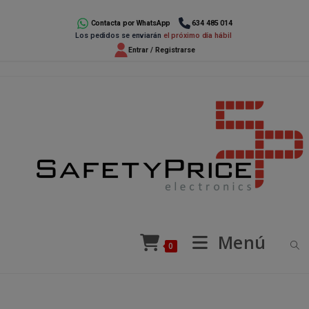
Ir
al
Contacta por WhatsApp
634 485 014
Los pedidos se enviarán
el próximo día hábil
contenido
Entrar / Registrarse
Menú
0