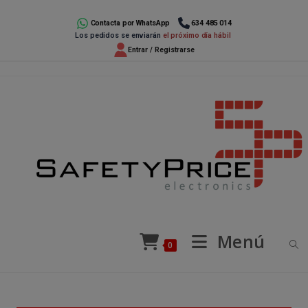
Ir
al
Contacta por WhatsApp
634 485 014
Los pedidos se enviarán
el próximo día hábil
contenido
Entrar / Registrarse
Menú
0