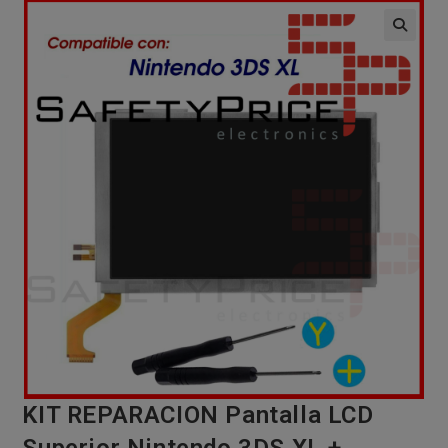
🔍
KIT REPARACION Pantalla LCD