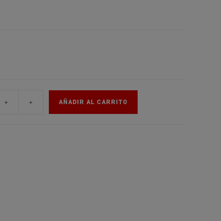
de
la
web
+
+
AÑADIR AL CARRITO