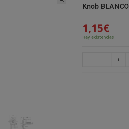
Knob BLANCO
🔍
1,15
€
Hay existencias
-
-
Potenciometro
B5K
lineal
5k
15mm
+
Perilla
Knob
BLANCO
cantidad