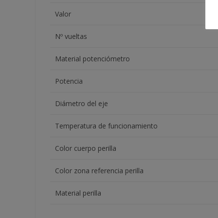
Valor
Nº vueltas
Material potenciómetro
Potencia
Diámetro del eje
Temperatura de funcionamiento
Color cuerpo perilla
Color zona referencia perilla
Material perilla