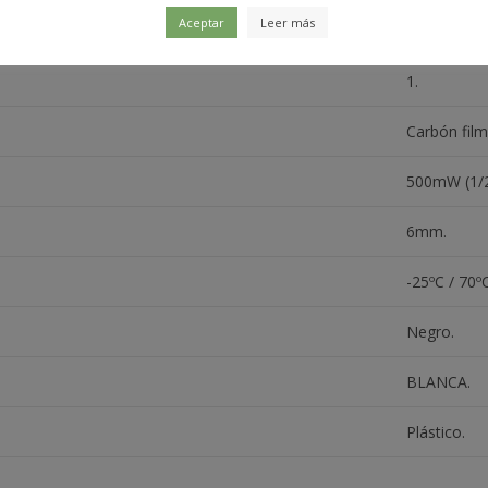
Aceptar
Leer más
B5K ohm.
1.
Carbón film
500mW (1/
6mm.
-25ºC / 70ºC
Negro.
BLANCA.
Plástico.