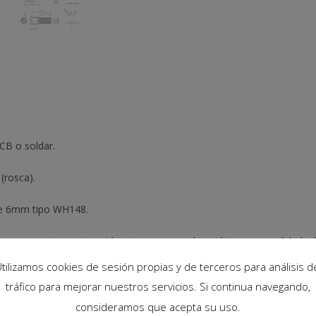
CB o soldar.
(rosca).
 de 6mm tipo WH148.
 uso a nuestros potenciómetros, aportando estética y comodidad a la h
tilizamos cookies de sesión propias y de terceros para análisis d
tráfico para mejorar nuestros servicios. Si continua navegando,
consideramos que acepta su uso.