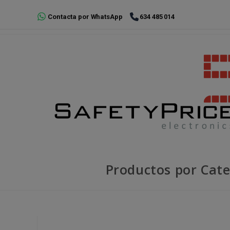
Ir
Contacta por WhatsApp
634 485 014
al
contenido
Productos por Cate