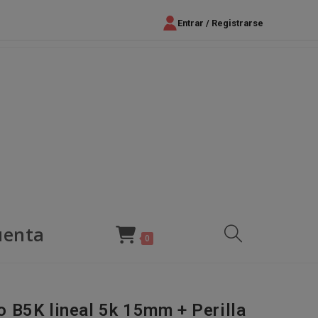
Entrar / Registrarse
uenta
Alternar
0
búsqueda
 B5K lineal 5k 15mm + Perilla