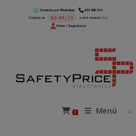
Ir
al
Contacta por WhatsApp
634 485 014
02:04:22
Compra en
y será enviado
hoy
contenido
Entrar / Registrarse
Menú
0