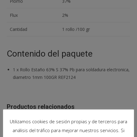
Plomo
37%
Flux
2%
Cantidad
1 rollo /100 gr
Contenido del paquete
1
x
Rollo Estaño 63% S 37% Pb para soldadura electronica,
diametro 1mm 100GR REF2124
Productos relacionados
Utilizamos cookies de sesión propias y de terceros para
análisis del tráfico para mejorar nuestros servicios. Si