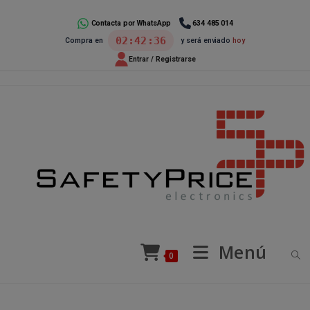
Ir
al
Contacta por WhatsApp
634 485 014
02:42:36
Compra en
y será enviado
hoy
contenido
Entrar / Registrarse
Menú
0