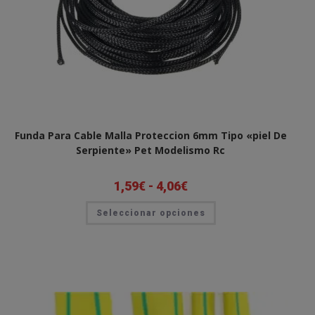
Funda Para Cable Malla Proteccion 6mm Tipo «piel De
Serpiente» Pet Modelismo Rc
1,59
€
-
4,06
€
Rango
de
precios:
Este
Seleccionar opciones
desde
producto
1,59€
tiene
hasta
múltiples
4,06€
variantes.
Las
opciones
se
pueden
elegir
en
la