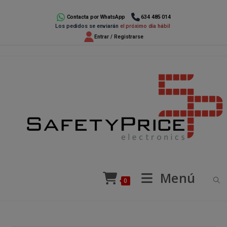
Ir
al
Contacta por WhatsApp
634 485 014
Los pedidos se enviarán
el próximo día hábil
contenido
Entrar / Registrarse
Menú
0