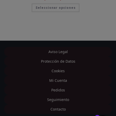
de
precios:
Este
Seleccionar opciones
desde
producto
1,70€
tiene
hasta
múltiples
3,99€
variantes.
Las
opciones
se
pueden
elegir
en
la
página
Aviso Legal
de
producto
Protección de Datos
Cookies
Mi Cuenta
Pedidos
Seguimiento
Contacto