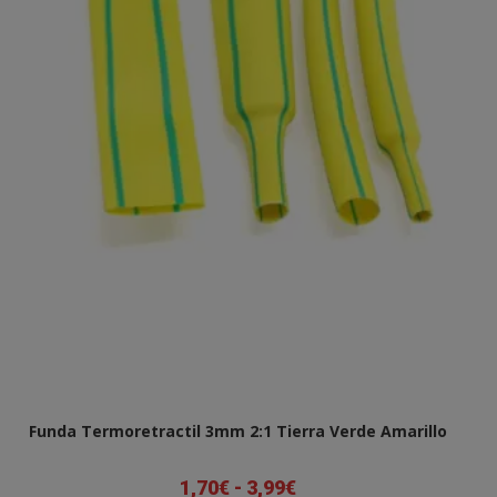
página
de
producto
Funda Termoretractil 3mm 2:1 Tierra Verde Amarillo
1,70
€
-
3,99
€
Rango