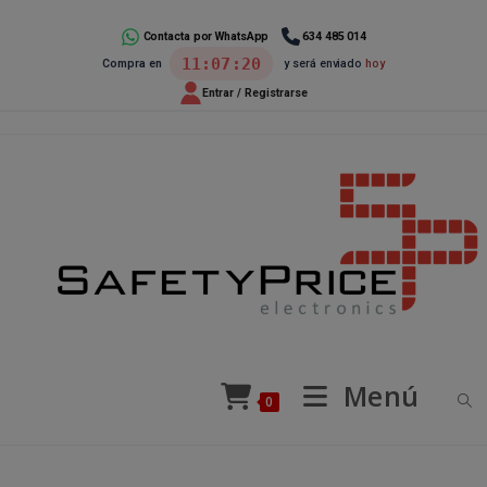
Ir
al
Contacta por WhatsApp
634 485 014
11:07:19
Compra en
y será enviado
hoy
contenido
Entrar / Registrarse
Menú
0