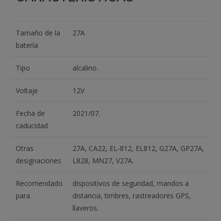
Tamaño de la
27A
batería
Tipo
alcalino.
Voltaje
12V
Fecha de
2021/07.
caducidad
Otras
27A, CA22, EL-812, EL812, G27A, GP27A,
designaciones
L828, MN27, V27A.
Recomendado
dispositivos de seguridad, mandos a
para
distancia, timbres, rastreadores GPS,
llaveros.