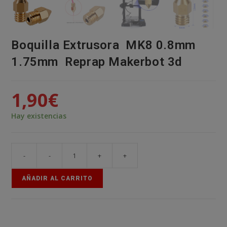
Boquilla Extrusora MK8 0.8mm
1.75mm Reprap Makerbot 3d
1,90
€
Hay existencias
-
-
+
+
Boquilla
Extrusora
AÑADIR AL CARRITO
MK8
0.8mm
1.75mm
Reprap