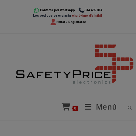
Ir
al
Contacta por WhatsApp
634 485 014
Los pedidos se enviarán
el próximo día hábil
contenido
Entrar / Registrarse
Menú
0