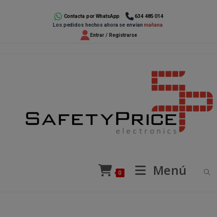
Ir
al
Contacta por WhatsApp
634 485 014
Los pedidos hechos ahora se envían
mañana
contenido
Entrar / Registrarse
Menú
0