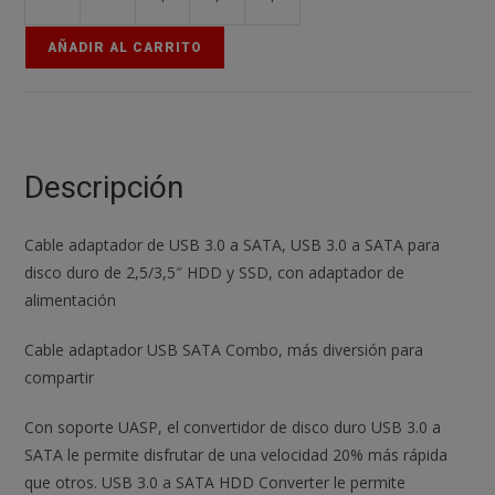
Cable
adaptador
AÑADIR AL CARRITO
de
USB
3.0
a
SATA
Descripción
2.5
/
Cable adaptador de USB 3.0 a SATA, USB 3.0 a SATA para
3.5"
disco duro de 2,5/3,5″ HDD y SSD, con adaptador de
Conector
alimentación
Jack
12V
Cable adaptador USB SATA Combo, más diversión para
DC
compartir
2A
cantidad
Con soporte UASP, el convertidor de disco duro USB 3.0 a
SATA le permite disfrutar de una velocidad 20% más rápida
que otros. USB 3.0 a SATA HDD Converter le permite