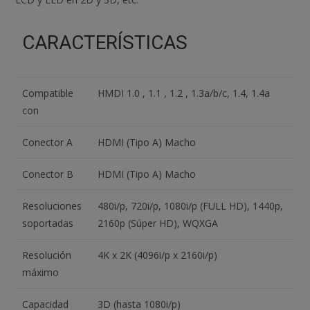
CARACTERÍSTICAS
Compatible
HMDI 1.0 , 1.1 , 1.2 , 1.3a/b/c, 1.4, 1.4a
con
Conector A
HDMI (Tipo A) Macho
Conector B
HDMI (Tipo A) Macho
Resoluciones
480i/p, 720i/p, 1080i/p (FULL HD), 1440p,
soportadas
2160p (Súper HD), WQXGA
Resolución
4K x 2K (4096i/p x 2160i/p)
máximo
Capacidad
3D (hasta 1080i/p)