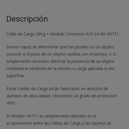
Celda
Carga
20
Descripción
kg
Load
Celda de Carga 20Kg + Modulo Conversor A/D 24 Bit HX711.
Cell
Conversor
Sensor capaz de determinar qué tan pesado es un objeto,
A/D
conocer si el peso de un objeto cambia con el tiempo, o si
24bits
simplemente necesitas detectar la presencia de un objeto
cantidad
mediante la medición de la tensión o carga aplicada a una
superficie.
Estas Celdas de Carga están fabricadas en aleación de
aluminio de alta calidad, ofreciendo un grado de protección
IP65.
El Modulo HX711 es ampliamente utilizado en el
acoplamiento entre las Celdas de Carga y las tarjetas de