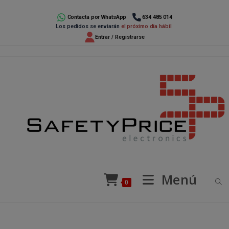
Ir
al
Contacta por WhatsApp
634 485 014
Los pedidos se enviarán
el próximo día hábil
contenido
Entrar / Registrarse
Menú
0